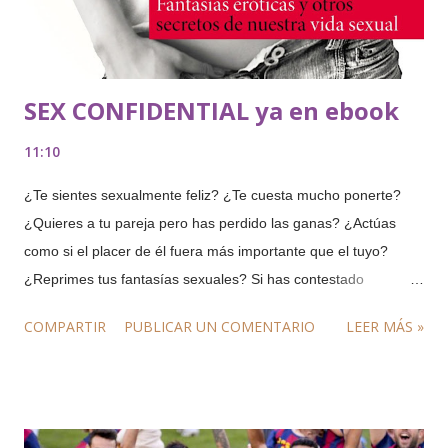
en un país con clima mediterráneo y muc...
SEX CONFIDENTIAL ya en ebook
11:10
¿Te sientes sexualmente feliz? ¿Te cuesta mucho ponerte?
¿Quieres a tu pareja pero has perdido las ganas? ¿Actúas
como si el placer de él fuera más importante que el tuyo?
¿Reprimes tus fantasías sexuales? Si has contestado
afirmativamente a dos o más preguntas, necesitas este libro.
COMPARTIR
PUBLICAR UN COMENTARIO
LEER MÁS »
Este manual te enseña que el sexo es como todo en la vida:
tienes que conocerte. Y eso significa reflexionar, preguntarte,
cuestionar tu mundo íntimo para revolucionarlo. SEX
CONFIDENTIAL. Fantasías eróticas y otros secretos de
nuestra vida sexual aporta información reveladora sobre la