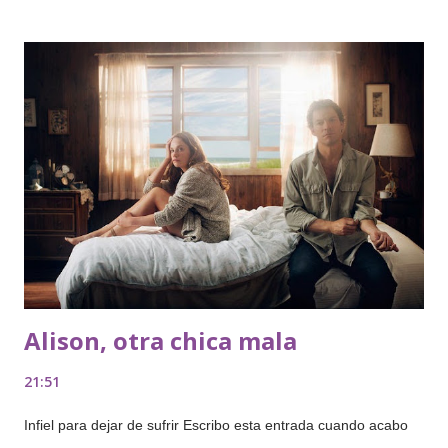
en que logra sobrevivir a ellas, haciendo lo que mejor sabe
hacer: crear, idear una nueva campaña publicitaria. Porque
uno no es lo que tiene, sino lo que hace. Y se siente bien
cuando se dedica a hacer lo que se le da mejor, y de la mejor
manera posible. Es entonces cuando Don Draper alcanza el
clímax, cuando encuentra el qué, el cómo. Ya lo dijo Aristóteles
—cómo no iba a haber un griego que lo dijera antes—, ese
estado de sumo bienestar que llamamos «felicidad» es una
actividad. No es un fin que se alcance siendo el más guapo, el
que más liga, el que ...
Alison, otra chica mala
21:51
Infiel para dejar de sufrir Escribo esta entrada cuando acabo