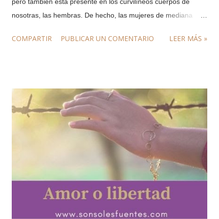
pero también está presente en los curvilíneos cuerpos de
nosotras, las hembras. De hecho, las mujeres de mediana
edad que alcanzan la menopausia notan cómo la pérdida de
COMPARTIR
PUBLICAR UN COMENTARIO
LEER MÁS »
estrógenos (la hormona femenina por excelencia) deja al
descubierto sus niveles de testosterona y otros andrógenos, al
tiempo que crecen sus pechos sin necesidad de silicona. De
modo que, lejos de perder las ganas, dos tercios de las
señoras ven cómo su libido continúa bien activo, y hasta un
40%, según algunos estudios, se quejan de practicar menos
sexo del que realmente desean. Según la doctora Rosemary
Basson, pasada la fase del enamoramiento, hombres y
mujeres dejan de funcionar del mismo modo, ya no es el
deseo sexual lo que mueve el interés de ellas, sino que lo que
quieren las mujeres es conectar e intimar con el hombre que
aman. Dicho de otro modo, en las relaciones ya establecidas,
cuan...