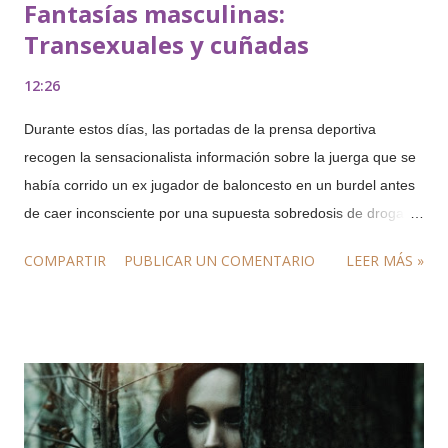
Fantasías masculinas:
Transexuales y cuñadas
12:26
Durante estos días, las portadas de la prensa deportiva
recogen la sensacionalista información sobre la juerga que se
había corrido un ex jugador de baloncesto en un burdel antes
de caer inconsciente por una supuesta sobredosis de drogas,
alcohol y viagras. Traigo a este blog la trágica noticia porque
COMPARTIR
PUBLICAR UN COMENTARIO
LEER MÁS »
hay ciertos detalles sobre esa fiesta sexual que los medios
pintan como “escabrosos” y que, en realidad, forman parte de
las fantasías eróticas de muchos hombres, aunque no se
traten de los más recurrentes. El ex jugador había solicitado
las prestaciones sexuales de un transexual que, además, se
parece físicamente a su ex cuñada. Efectivamente, la figura
del transexual es una de las que aparecen en las fantasías