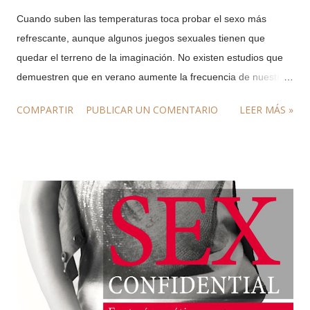
Cuando suben las temperaturas toca probar el sexo más
refrescante, aunque algunos juegos sexuales tienen que
quedar el terreno de la imaginación. No existen estudios que
demuestren que en verano aumente la frecuencia de nuestras
relaciones sexuales, y menos con olas de calor como la que
COMPARTIR
PUBLICAR UN COMENTARIO
LEER MÁS »
sufrimos este año, durante la que hay que pensárselo un poco
antes de arrimarse a otras pieles. Sin embargo, en verano hay
más tiempo para disfrutar del sexo y, además, la noche se vive
de otra manera, y surgen oportunidades de cumplir la fantasía
erótica de hacer el amor bajo un manto de estrellas, ya sea
sobre la hierba o en el balcón de un apartamento de
vacaciones. Ilustración de Aype Beven El uso de menos ropa
en la playa y las transparencias también ayudan a activar el
deseo sexual. Las fantasías relacionadas con la playa son de
las más recurrentes tanto en la imaginación de las mujeres
como de los hombres. No es de extrañar, puesto que vivimos