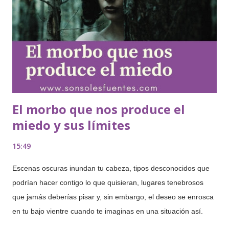
sexuales de algunos hombres y, hasta el momento, no la he
encontrado entre los testimonios de las señoras. Así lo cuenta
uno de ellos: «Una fantasía que tengo a veces, y que
realmente no sé si me gustaría llegar a hacer real es la
siguiente: salgo una noche y esto...
El morbo que nos produce el
miedo y sus límites
15:49
Escenas oscuras inundan tu cabeza, tipos desconocidos que
podrían hacer contigo lo que quisieran, lugares tenebrosos
que jamás deberías pisar y, sin embargo, el deseo se enrosca
en tu bajo vientre cuando te imaginas en una situación así.