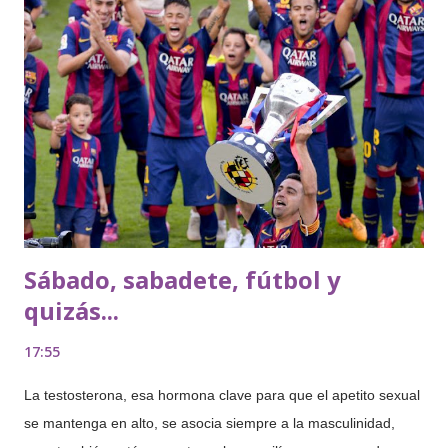
sexualidad de las mujeres. Conocer cómo viven el sexo las
demás nos tranquiliza y reconforta, nos ayuda a comprender
que no estamos solas en el laberinto y nos enseña a afrontar
nuestros retos con valentía. Con un lenguaje directo, ameno e
inspirador, en SEX CONFIDENTIAL se explica entre muchos
otros secretos cómo... Entender y potenciar tu energía sexual
Dar rienda suelta a las fantasías eróticas R...
Sábado, sabadete, fútbol y
quizás...
17:55
La testosterona, esa hormona clave para que el apetito sexual
se mantenga en alto, se asocia siempre a la masculinidad,