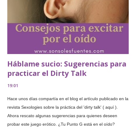
n
c
o
m
e
n
t
a
r
Háblame sucio: Sugerencias para
i
o
practicar el Dirty Talk
19:01
Hace unos días compartía en el blog el artículo publicado en la
revista Sexologies sobre la práctica del 'dirty talk' ( aquí ).
Ahora rescato algunas sugerencias para quienes deseen
probar este juego erótico. ¿Tu Punto G está en el oído?