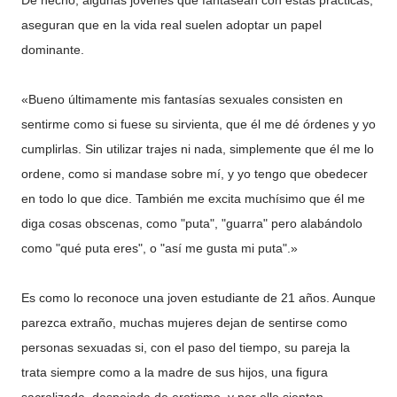
De hecho, algunas jóvenes que fantasean con estas prácticas,
aseguran que en la vida real suelen adoptar un papel
dominante.
«Bueno últimamente mis fantasías sexuales consisten en
sentirme como si fuese su sirvienta, que él me dé órdenes y yo
cumplirlas. Sin utilizar trajes ni nada, simplemente que él me lo
ordene, como si mandase sobre mí, y yo tengo que obedecer
en todo lo que dice. También me excita muchísimo que él me
diga cosas obscenas, como "puta", "guarra" pero alabándolo
como "qué puta eres", o "así me gusta mi puta".»
Es como lo reconoce una joven estudiante de 21 años. Aunque
parezca extraño, muchas mujeres dejan de sentirse como
personas sexuadas si, con el paso del tiempo, su pareja la
trata siempre como a la madre de sus hijos, una figura